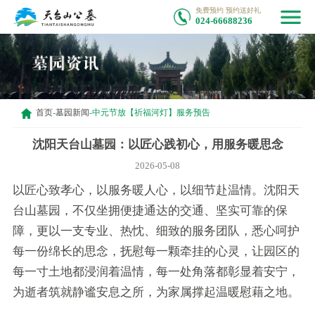
免费预约 预约送好礼
024-66688236
首页
-
墓园新闻
-
中元节放【祈福河灯】服务预告
沈阳天台山墓园：以匠心践初心，用服务暖思念
2026-05-08
以匠心致孝心，以服务暖人心，以细节赴温情。沈阳天
台山墓园，不仅坐拥便捷通达的交通、坚实可靠的保
障，更以一支专业、热忱、细致的服务团队，悉心呵护
每一份绵长的思念，抚慰每一颗牵挂的心灵，让园区的
每一寸土地都浸润着温情，每一处角落都彰显着安宁，
为逝者筑就静谧安息之所，为家属撑起温暖慰藉之地。